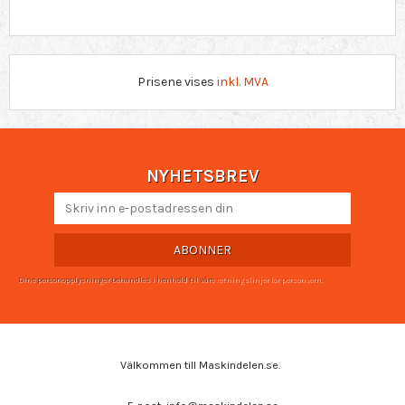
Prisene vises
inkl. MVA
NYHETSBREV
ABONNER
Dine personopplysninger behandles i henhold til våre
retningslinjer for personvern
.
Välkommen till Maskindelen.se.