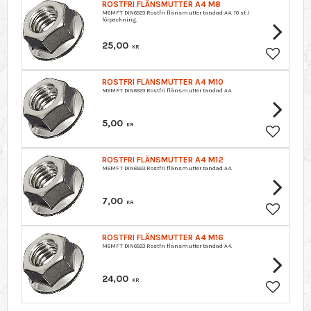
ROSTFRI FLÄNSMUTTER A4 M8
M6MFT DIN6923 Rostfri flänsmutter tandad A4. 10 st /
förpackning.
25,00
KR
Lagre so
ROSTFRI FLÄNSMUTTER A4 M10
M6MFT DIN6923 Rostfri flänsmutter tandad A4.
5,00
KR
Lagre so
ROSTFRI FLÄNSMUTTER A4 M12
M6MFT DIN6923 Rostfri flänsmutter tandad A4.
7,00
KR
Lagre so
ROSTFRI FLÄNSMUTTER A4 M16
M6MFT DIN6923 Rostfri flänsmutter tandad A4.
24,00
KR
Lagre so