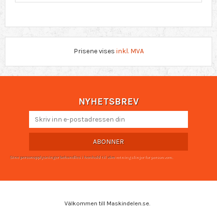
Prisene vises
inkl. MVA
NYHETSBREV
ABONNER
Dine personopplysninger behandles i henhold til våre
retningslinjer for personvern
.
Välkommen till Maskindelen.se.