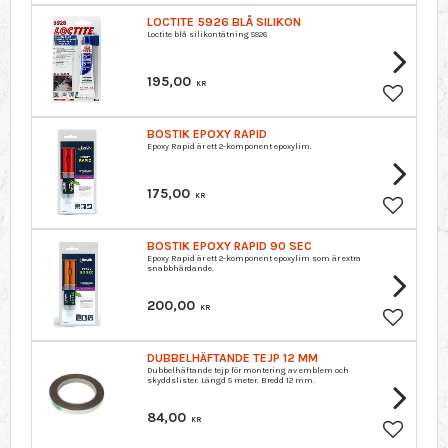
LOCTITE 5926 BLÅ SILIKON
Loctite blå silikontätning 5926
195,00
KR
Lagre so
BOSTIK EPOXY RAPID
Epoxy Rapid är ett 2-komponent epoxylim.
175,00
KR
Lagre so
BOSTIK EPOXY RAPID 90 SEC
Epoxy Rapid är ett 2-komponent epoxylim som är extra
snabbhärdande.
200,00
KR
Lagre so
DUBBELHÄFTANDE TEJP 12 MM
Dubbelhäftande tejp för montering av emblem och
skyddslister. Längd 5 meter. Bredd 12 mm.
84,00
KR
Lagre so