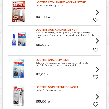
LOCTITE 2701 SKRUVLÅSNING STARK
Loctite skruvlåsning stark 2701.
168,00
KR
Lagre so
LOCTITE QUICK ADHESIVE 401
Ideell for tre, metall, skinn, gummi, papp og det meste av
plast. Festes på sekunder. Ny lue som hindrer limet i å tørke
i røret.
135,00
KR
Lagre so
LOCTITE SNABBLIM 454
Geléform. Droppar ej och är därför perfekt för lodräta ytor.
Utmärkt för sugande och porösa material.
115,00
KR
Lagre so
LOCTITE 5922 TÄTNINGSPASTA
Loctite tätningspasta 5922
155,00
KR
Lagre so