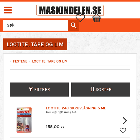
Favoritter
Handlekurv
LOCTITE, TAPE OG LIM
FESTENE
LOCTITE, TAPE OG LIM
FILTRER
SORTER
LOCTITE 243 SKRUVLÅSNING 5 ML
Loctite gänglåsning 243.
155,00
KR
Lagre so