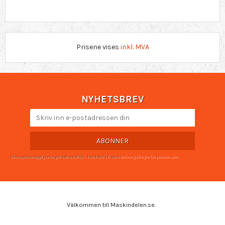
Prisene vises
inkl. MVA
NYHETSBREV
ABONNER
Dine personopplysninger behandles i henhold til våre
retningslinjer for personvern
.
Välkommen till Maskindelen.se.