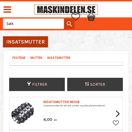
Favoritter
Handlekurv
INSATSMUTTER
FESTENE
MUTTER
INSATSMUTTER
FILTRER
SORTER
INSATSMUTTER M3X8
Insatsmutter för trä och andra mjuka plastmaterial
4,00
KR
Lagre so