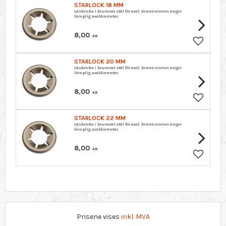
STARLOCK 18 MM
Låsbricka i brunerat stål för axel. Dimensionen anger
lämplig axeldiameter.
8,00
KR
Lagre so
STARLOCK 20 MM
Låsbricka i brunerat stål för axel. Dimensionen anger
lämplig axeldiameter.
8,00
KR
Lagre so
STARLOCK 22 MM
Låsbricka i brunerat stål för axel. Dimensionen anger
lämplig axeldiameter.
8,00
KR
Lagre so
Prisene vises
inkl. MVA