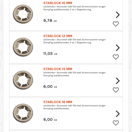
STARLOCK 10 MM
Låsbricka i brunerat stål för axel.Dimensionen anger
lämplig axeldiameter. 5 st / förpackning.
9,78
KR
Lagre so
STARLOCK 12 MM
Låsbricka i brunerat stål för axel.Dimensionen anger
lämplig axeldiameter. 5 st / förpackning.
11,03
KR
Lagre so
STARLOCK 15 MM
Låsbricka i brunerat stål för axel.Dimensionen anger
lämplig axeldiameter.
6,00
KR
Lagre so
STARLOCK 16 MM
Låsbricka i brunerat stål för axel.Dimensionen anger
lämplig axeldiameter.
6,00
KR
Lagre so