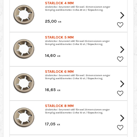
STARLOCK 4 MM
Låsbricka i brunerat stål för axel. Dimensionen anger
lämplig axeldiameter. Cirka 20 st / förpackning.
25,00
KR
Lagre so
STARLOCK 5 MM
Låsbricka i brunerat stål för axel.Dimensionen anger
lämplig axeldiameter. Cirka 10 st / förpackning.
14,60
KR
Lagre so
STARLOCK 6 MM
Låsbricka i brunerat stål för axel. Dimensionen anger
lämplig axeldiameter. Cirka 10 st / förpackning.
16,65
KR
Lagre so
STARLOCK 8 MM
Låsbricka i brunerat stål för axel.Dimensionen anger
lämplig axeldiameter. Cirka 10 st / förpackning.
17,05
KR
Lagre so