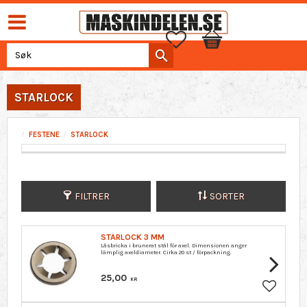
Favoritter
Handlekurv
STARLOCK
FESTENE
STARLOCK
FILTRER
SORTER
STARLOCK 3 MM
Låsbricka i brunerat stål för axel. Dimensionen anger
lämplig axeldiameter. Cirka 20 st / förpackning.
25,00
KR
Lagre so