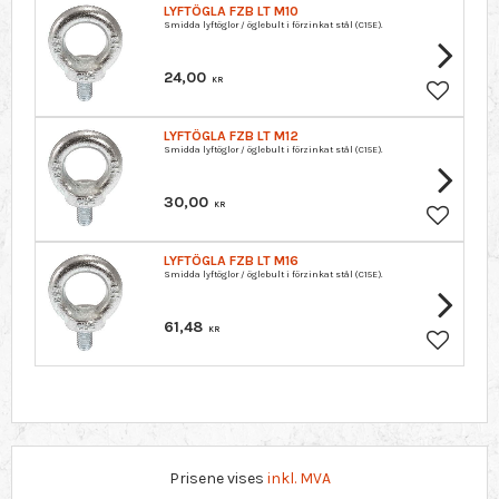
LYFTÖGLA FZB LT M10
Smidda lyftöglor / öglebult i förzinkat stål (C15E).
24,00
KR
Lagre so
LYFTÖGLA FZB LT M12
Smidda lyftöglor / öglebult i förzinkat stål (C15E).
30,00
KR
Lagre so
LYFTÖGLA FZB LT M16
Smidda lyftöglor / öglebult i förzinkat stål (C15E).
61,48
KR
Lagre so
Prisene vises
inkl. MVA