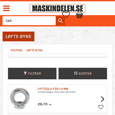
Favoritter
Handlekurv
LØFTE ØYNE
FESTENE
LØFTE ØYNE
FILTRER
SORTER
LYFTÖGLA FZB LH M8
Smidd lyftögla i förzinkat stål (C15E).
28,70
KR
Lagre so