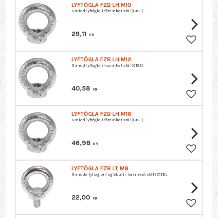
LYFTÖGLA FZB LH M10
Smidd lyftögla i förzinkat stål (C15E).
29,11
KR
Lagre so
LYFTÖGLA FZB LH M12
Smidd lyftögla i förzinkat stål (C15E).
40,58
KR
Lagre so
LYFTÖGLA FZB LH M16
Smidd lyftögla i förzinkat stål (C15E).
46,98
KR
Lagre so
LYFTÖGLA FZB LT M8
Smidda lyftöglor / öglebult i förzinkat stål (C15E).
22,00
KR
Lagre so