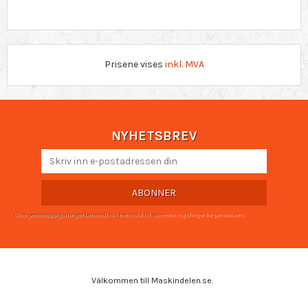
Prisene vises
inkl. MVA
NYHETSBREV
ABONNER
Dine personopplysninger behandles i henhold til våre
retningslinjer for personvern
.
Välkommen till Maskindelen.se.