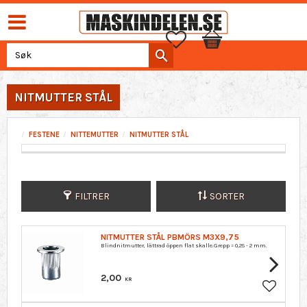
Favoritter
Handlekurv
NITMUTTER STÅL
FESTENE
NITTEMUTTER
NITMUTTER STÅL
FILTRER
SORTER
NITMUTTER STÅL PBMÖRS M3X9,75
Blindnitmutter, lättrad öppen flat skalle.Grepp = 0,25 - 2 mm.
2,00
KR
Lagre so