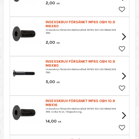
2,00
KR
Lagre so
INSEXSKRUV FÖRSÄNKT MF6S OBH 10.9
M6X60
Insexskruv försänkt obehandlad MF6S 10.9 ISO 10642/DIN
7991.
2,00
KR
Lagre so
INSEXSKRUV FÖRSÄNKT MF6S OBH 10.9
M6X80
Insexskruv försänkt obehandlad MF6S 10.9 ISO 10642/DIN
7991.
5,00
KR
Lagre so
INSEXSKRUV FÖRSÄNKT MF6S OBH 10.9
M8X16
Insexskruv försänkt obehandlad MF6S 10.9 ISO 10642/DIN
7991. Cirka 10 st / förpackning.
14,00
KR
Lagre so