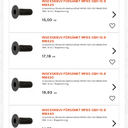
INSEXSKRUV FÖRSÄNKT MF6S OBH 10.9
M8X20
Insexskruv försänkt obehandlad MF6S 10.9 ISO 10642/DIN
7991. 10 st / förpackning.
15,00
KR
Lagre so
INSEXSKRUV FÖRSÄNKT MF6S OBH 10.9
M8X25
Insexskruv försänkt obehandlad MF6S 10.9 ISO 10642/DIN
7991. 10 st / förpackning.
17,18
KR
Lagre so
INSEXSKRUV FÖRSÄNKT MF6S OBH 10.9
M8X30
Insexskruv försänkt obehandlad MF6S 10.9 ISO 10642/DIN
7991. 10 st / förpackning.
19,93
KR
Lagre so
INSEXSKRUV FÖRSÄNKT MF6S OBH 10.9
M8X40
Insexskruv försänkt obehandlad MF6S 10.9 ISO 10642/DIN
7991. 5 st / förpackning.