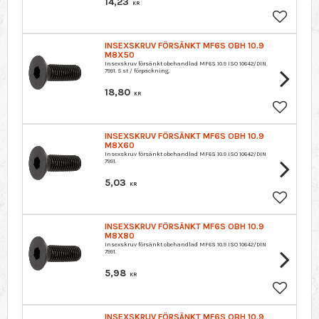
14,23
KR
Lagre so
INSEXSKRUV FÖRSÄNKT MF6S OBH 10.9
M8X50
Insexskruv försänkt obehandlad MF6S 10.9 ISO 10642/DIN
7991. 5 st / förpackning.
18,80
KR
Lagre so
INSEXSKRUV FÖRSÄNKT MF6S OBH 10.9
M8X60
Insexskruv försänkt obehandlad MF6S 10.9 ISO 10642/DIN
7991.
5,03
KR
Lagre so
INSEXSKRUV FÖRSÄNKT MF6S OBH 10.9
M8X80
Insexskruv försänkt obehandlad MF6S 10.9 ISO 10642/DIN
7991.
5,98
KR
Lagre so
INSEXSKRUV FÖRSÄNKT MF6S OBH 10.9