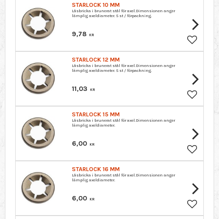
STARLOCK 10 MM
Låsbricka i brunerat stål för axel.Dimensionen anger
lämplig axeldiameter. 5 st / förpackning.
9,78
KR
Lägg till 
STARLOCK 12 MM
Låsbricka i brunerat stål för axel.Dimensionen anger
lämplig axeldiameter. 5 st / förpackning.
11,03
KR
Lägg till 
STARLOCK 15 MM
Låsbricka i brunerat stål för axel.Dimensionen anger
lämplig axeldiameter.
6,00
KR
Lägg till 
STARLOCK 16 MM
Låsbricka i brunerat stål för axel.Dimensionen anger
lämplig axeldiameter.
6,00
KR
Lägg till 