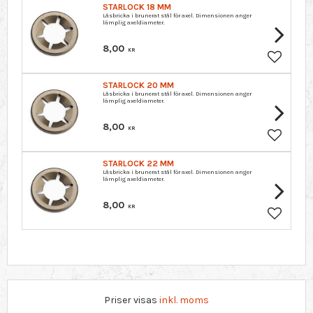
STARLOCK 18 MM
Låsbricka i brunerat stål för axel. Dimensionen anger
lämplig axeldiameter.
8,00
KR
Lägg till 
STARLOCK 20 MM
Låsbricka i brunerat stål för axel. Dimensionen anger
lämplig axeldiameter.
8,00
KR
Lägg till 
STARLOCK 22 MM
Låsbricka i brunerat stål för axel. Dimensionen anger
lämplig axeldiameter.
8,00
KR
Lägg till 
Priser visas
inkl. moms