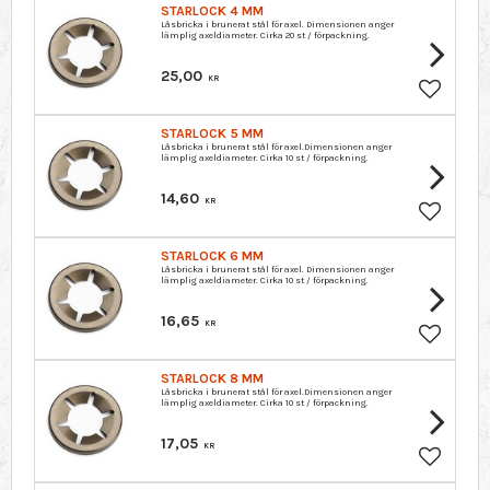
STARLOCK 4 MM
Låsbricka i brunerat stål för axel. Dimensionen anger
lämplig axeldiameter. Cirka 20 st / förpackning.
25,00
KR
Lägg till 
STARLOCK 5 MM
Låsbricka i brunerat stål för axel.Dimensionen anger
lämplig axeldiameter. Cirka 10 st / förpackning.
14,60
KR
Lägg till 
STARLOCK 6 MM
Låsbricka i brunerat stål för axel. Dimensionen anger
lämplig axeldiameter. Cirka 10 st / förpackning.
16,65
KR
Lägg till 
STARLOCK 8 MM
Låsbricka i brunerat stål för axel.Dimensionen anger
lämplig axeldiameter. Cirka 10 st / förpackning.
17,05
KR
Lägg till 