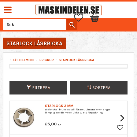
Favoriter
Kundvagn
STARLOCK LÅSBRICKA
FÄSTELEMENT
BRICKOR
STARLOCK LÅSBRICKA
FILTRERA
SORTERA
STARLOCK 3 MM
Låsbricka i brunerat stål för axel. Dimensionen anger
lämplig axeldiameter. Cirka 20 st / förpackning.
25,00
KR
Lägg till 