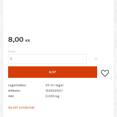
8,00
KR
Antal
st
Lägg 
KÖP
Lagerstatus
25 st i lager
Artikelnr
15300200.1
Vikt
0,005 kg
Ge ett omdöme!