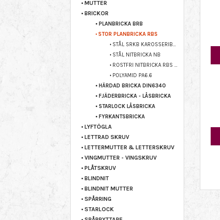
MUTTER
BRICKOR
PLANBRICKA BRB
STOR PLANBRICKA RBS
STÅL SRKB KAROSSERIBRICKA
STÅL NITBRICKA NB
ROSTFRI NITBRICKA RBS A4
POLYAMID PA6.6
HÄRDAD BRICKA DIN6340
FJÄDERBRICKA - LÅSBRICKA
STARLOCK LÅSBRICKA
FYRKANTSBRICKA
LYFTÖGLA
LETTRAD SKRUV
LETTERMUTTER & LETTERSKRUV
VINGMUTTER - VINGSKRUV
PLÅTSKRUV
BLINDNIT
BLINDNIT MUTTER
SPÅRRING
STARLOCK
SPÅRRYTTARE