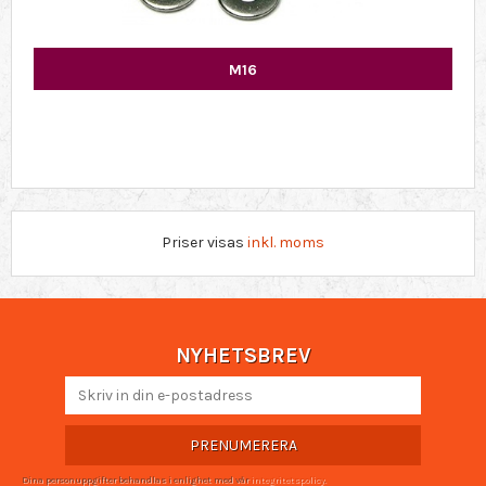
M16
Priser visas
inkl. moms
NYHETSBREV
PRENUMERERA
Dina personuppgifter behandlas i enlighet med vår
integritetspolicy
.