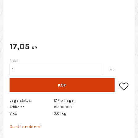
17,05
KR
Antal
Frp
Lägg 
KÖP
Lagerstatus
17 Frp i lager
Artikelnr
15300080.1
Vikt
0,01 kg
Ge ett omdöme!