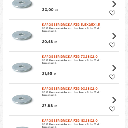
30,00
KR
Lägg till 
KAROSSERIBRICKA FZB 5,5X25X1,5
SRKB Karosseribricka förzinkad blank. Cirka 25 st /
förpackning.
20,48
KR
Lägg till 
KAROSSERIBRICKA FZB 7X28X2,0
SRKB Karosseribricka förzinkad blank. Cirka 25 st /
förpackning.
31,95
KR
Lägg till 
KAROSSERIBRICKA FZB 9X28X2,0
SRKB Karosseribricka förzinkad blank. Cirka 20 st /
förpackning.
27,98
KR
Lägg till 
KAROSSERIBRICKA FZB 11X28X2,0
SRKB Karosseribricka förzinkad blank. Cirka 25 st /
förpackning.