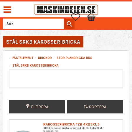
Favoriter
Kundvagn
STÅL SRKB KAROSSERIBRICKA
FÄSTELEMENT
BRICKOR
STOR PLANBRICKA RBS
STÅL SRKB KAROSSERIBRICKA
FILTRERA
SORTERA
KAROSSERIBRICKA FZB 4X25X1,5
SRKB Karosseribricka förzinkad blank. Cirka 20 st /
förpackning.