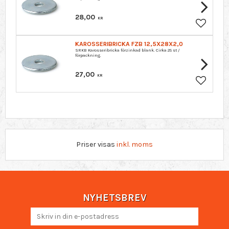
28,00
KR
Lägg till 
KAROSSERIBRICKA FZB 12,5X28X2,0
SRKB Karosseribricka förzinkad blank. Cirka 25 st /
förpackning.
27,00
KR
Lägg till 
Priser visas
inkl. moms
NYHETSBREV