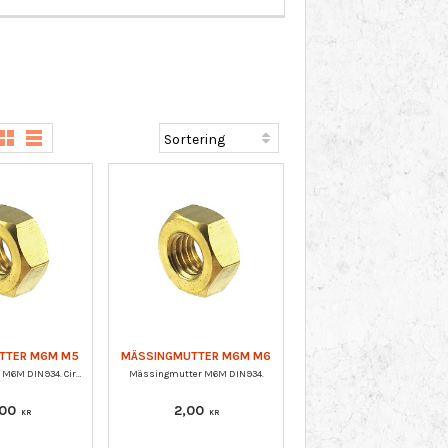
TTER M6M M5
MÄSSINGMUTTER M6M M6
Mässingmutter M6M DIN934. Cirka 25 st / förpackning.
Mässingmutter M6M DIN934.
,00
2,00
KR
KR