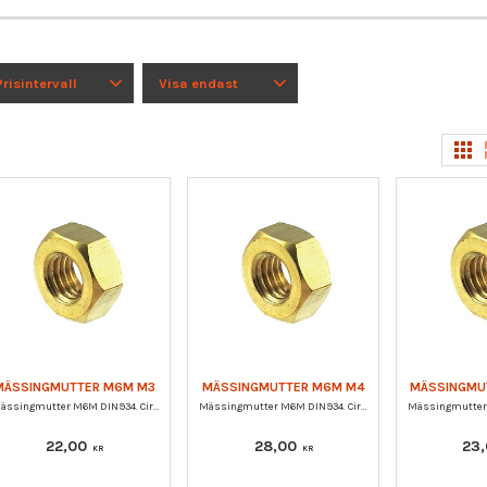
Prisintervall
Visa endast
2
28
Finns i lager
8
MÄSSINGMUTTER M6M M3
MÄSSINGMUTTER M6M M4
MÄSSINGMU
Mässingmutter M6M DIN934. Cirka 50 st / förpackning.
Mässingmutter M6M DIN934. Cirka 50 st / förpackning.
22,00
28,00
23
KR
KR