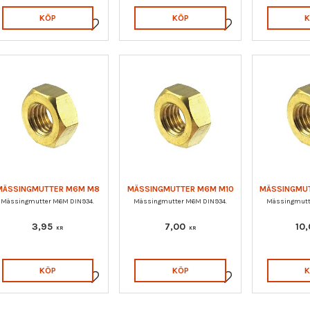
KÖP
KÖP
Lägg till i favoriter
Lägg till i favoriter
MÄSSINGMUTTER M6M M8
MÄSSINGMUTTER M6M M10
MÄSSINGMU
Mässingmutter M6M DIN934.
Mässingmutter M6M DIN934.
Mässingmutt
3,95
7,00
10
KR
KR
KÖP
KÖP
Lägg till i favoriter
Lägg till i favoriter