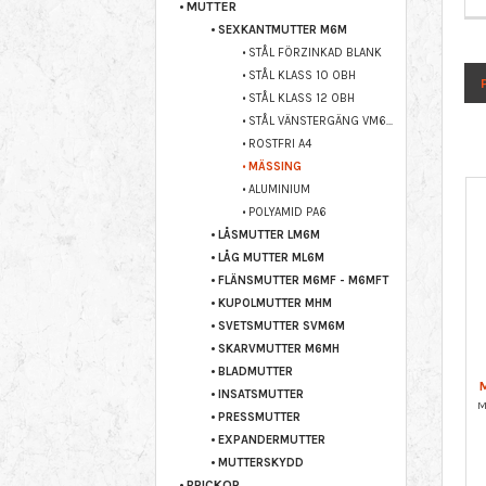
MUTTER
SEXKANTMUTTER M6M
STÅL FÖRZINKAD BLANK
STÅL KLASS 10 OBH
STÅL KLASS 12 OBH
STÅL VÄNSTERGÄNG VM6M
ROSTFRI A4
MÄSSING
ALUMINIUM
POLYAMID PA6
LÅSMUTTER LM6M
LÅG MUTTER ML6M
FLÄNSMUTTER M6MF - M6MFT
KUPOLMUTTER MHM
SVETSMUTTER SVM6M
SKARVMUTTER M6MH
BLADMUTTER
INSATSMUTTER
PRESSMUTTER
EXPANDERMUTTER
MUTTERSKYDD
BRICKOR