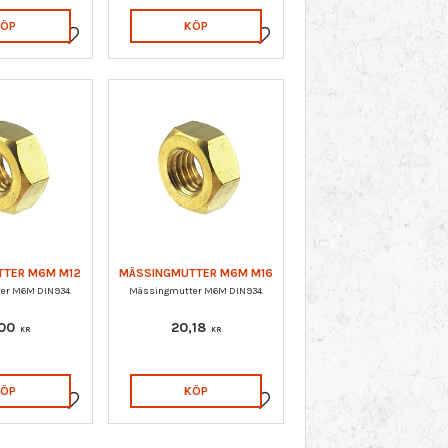
KÖP
KÖP
Lägg till i favoriter
Lägg till i favoriter
TTER M6M M12
MÄSSINGMUTTER M6M M16
er M6M DIN934.
Mässingmutter M6M DIN934.
,00
20,18
KR
KR
KÖP
KÖP
Lägg till i favoriter
Lägg till i favoriter