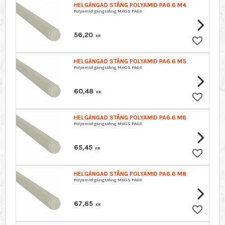
HELGÄNGAD STÅNG POLYAMID PA6.6 M4
Polyamid gängstång MHGS PA6.6
56,20
KR
Lägg till 
HELGÄNGAD STÅNG POLYAMID PA6.6 M5
Polyamid gängstång MHGS PA6.6
60,48
KR
Lägg till 
HELGÄNGAD STÅNG POLYAMID PA6.6 M6
Polyamid gängstång MHGS PA6.6
65,45
KR
Lägg till 
HELGÄNGAD STÅNG POLYAMID PA6.6 M8
Polyamid gängstång MHGS PA6.6
67,65
KR
Lägg till 