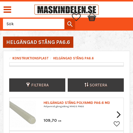
Favoriter
Kundvagn
HELGÄNGAD STÅNG PA6.6
KONSTRUKTIONSPLAST
HELGÄNGAD STÅNG PA6.6
FILTRERA
SORTERA
HELGÄNGAD STÅNG POLYAMID PA6.6 M3
Polyamid gängstång MHGS PA6.6
109,70
KR
Lägg till 