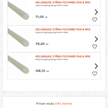
HELGÄNGAD STÅNG POLYAMID PA6.6 M10
Polyamid gängstång MHGS PA6.6.
71,05
KR
Lägg till 
HELGÄNGAD STÅNG POLYAMID PA6.6 M12
Polyamid gängstång MHGS PA6.6.
76,20
KR
Lägg till 
HELGÄNGAD STÅNG POLYAMID PA6.6 M16
Polyamid gängstång MHGS PA6.6.
126,10
KR
Lägg till 
Priser visas
inkl. moms