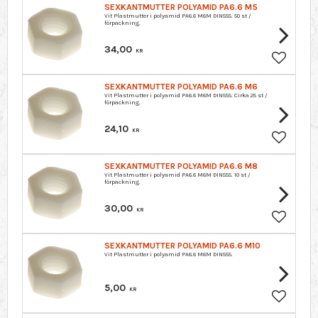
SEXKANTMUTTER POLYAMID PA6.6 M5
Vit Plastmutter i polyamid PA6.6 M6M DIN555. 50 st /
förpackning.
34,00
KR
Lägg till 
SEXKANTMUTTER POLYAMID PA6.6 M6
Vit Plastmutter i polyamid PA6.6 M6M DIN555. Cirka 25 st /
förpackning.
24,10
KR
Lägg till 
SEXKANTMUTTER POLYAMID PA6.6 M8
Vit Plastmutter i polyamid PA6.6 M6M DIN555. 10 st /
förpackning.
30,00
KR
Lägg till 
SEXKANTMUTTER POLYAMID PA6.6 M10
Vit Plastmutter i polyamid PA6.6 M6M DIN555.
5,00
KR
Lägg till 