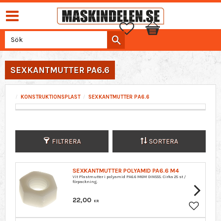
Favoriter
Kundvagn
SEXKANTMUTTER PA6.6
KONSTRUKTIONSPLAST
SEXKANTMUTTER PA6.6
FILTRERA
SORTERA
SEXKANTMUTTER POLYAMID PA6.6 M4
Vit Plastmutter i polyamid PA6.6 M6M DIN555. Cirka 25 st /
förpackning.
22,00
KR
Lägg till 