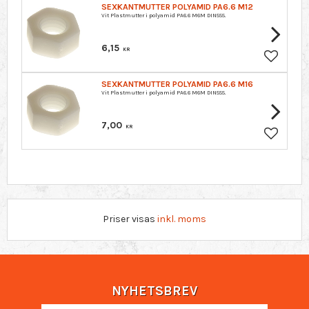
SEXKANTMUTTER POLYAMID PA6.6 M12
Vit Plastmutter i polyamid PA6.6 M6M DIN555.
6,15
KR
Lägg till 
SEXKANTMUTTER POLYAMID PA6.6 M16
Vit Plastmutter i polyamid PA6.6 M6M DIN555.
7,00
KR
Lägg till 
Priser visas
inkl. moms
NYHETSBREV