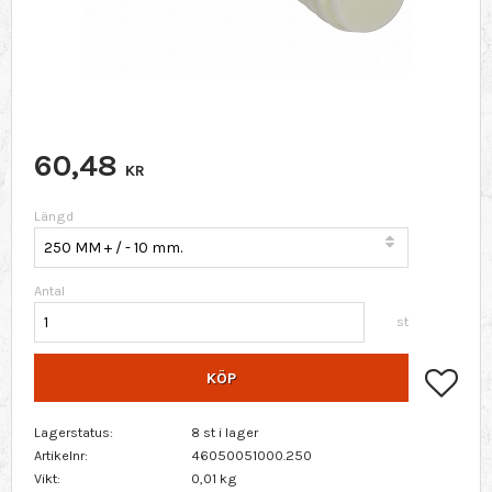
60,48
KR
Längd
Antal
st
Lägg 
KÖP
Lagerstatus
8 st i lager
Artikelnr
46050051000.250
Vikt
0,01 kg