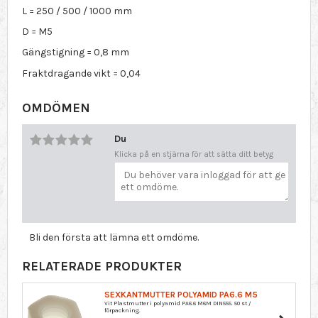
L = 250 / 500 / 1000 mm
D = M5
Gängstigning = 0,8 mm
Fraktdragande vikt = 0,04
OMDÖMEN
Du
Klicka på en stjärna för att sätta ditt betyg
Bli den första att lämna ett omdöme.
RELATERADE PRODUKTER
SEXKANTMUTTER POLYAMID PA6.6 M5
Vit Plastmutter i polyamid PA6.6 M6M DIN555. 50 st /
förpackning.