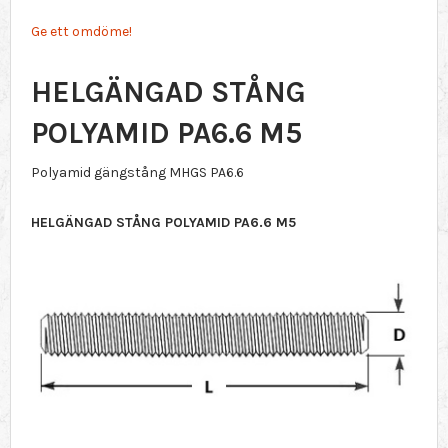
Ge ett omdöme!
HELGÄNGAD STÅNG
POLYAMID PA6.6 M5
Polyamid gängstång MHGS PA6.6
HELGÄNGAD STÅNG POLYAMID PA6.6 M5