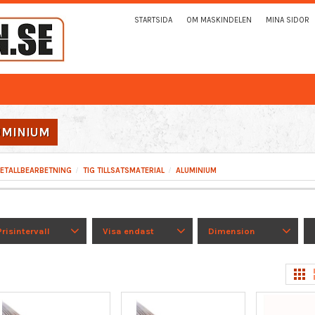
STARTSIDA
OM MASKINDELEN
MINA SIDOR
UMINIUM
ETALLBEARBETNING
TIG TILLSATSMATERIAL
ALUMINIUM
Prisintervall
Visa endast
Dimension
25
700
Finns i lager
3
1.6 X 1000 MM
2
2.0 X 1000 MM
2
2.4 X 1000 MM
2