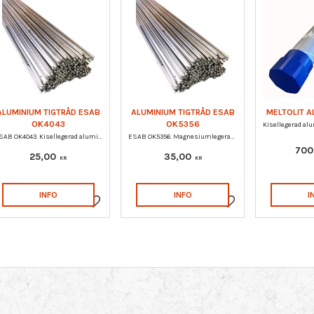
ALUMINIUM TIGTRÅD ESAB
ALUMINIUM TIGTRÅD ESAB
MELTOLIT A
OK4043
OK5356
ESAB OK4043. Kisellegerad aluminiumtråd av typen AlSi5. 5 st / förpackning.
ESAB OK5356. Magnesiumlegerad aluminiumtråd för TIG-svetsning av saltvattenbeständiga Al-Mg- legeringar. 5 st / förpackning.
700
25,00
35,00
KR
KR
INFO
INFO
I
Lägg till i favoriter
Lägg till i favoriter