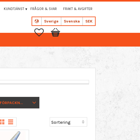
KUNDTJÄNST
FRÅGOR & SVAR
FRAKT & AVGIFTER
Sverige
Svenska
SEK
Favoriter
Kundvagn
FÖRPACKNING
5 ST
1
HEL FÖRP. 2 KG
1