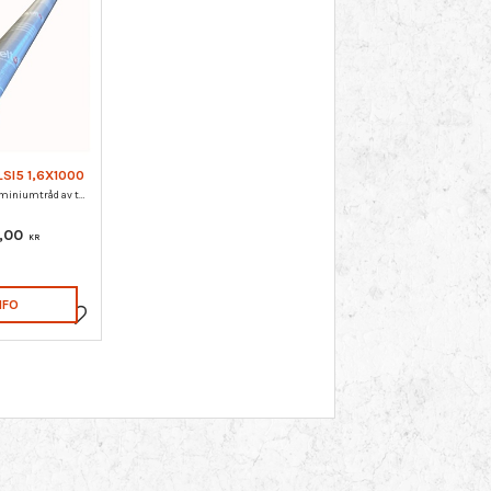
LSI5 1,6X1000
Kisellegerad aluminiumtråd av typen AlSi5 för TIG-svetsning av AlMgSi och AlSi-legeringar med kiselhalter upp till 7%. Cirka 395 st / förpackning.
,00
KR
NFO
Lägg till i favoriter