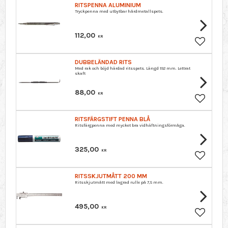
RITSPENNA ALUMINIUM
Tryckpenna med utbytbar hårdmetallspets.
112,00
KR
Lägg till 
DUBBELÄNDAD RITS
Med rak och böjd härdad ritsspets. Längd 192 mm. Lettrat
skaft
88,00
KR
Lägg till 
RITSFÄRGSTIFT PENNA BLÅ
Ritsfärgpenna med mycket bra vidhäftningsförmåga.
325,00
KR
Lägg till 
RITSSKJUTMÅTT 200 MM
Ritsskjutmått med lagrad rulle på 7,5 mm.
495,00
KR
Lägg till 