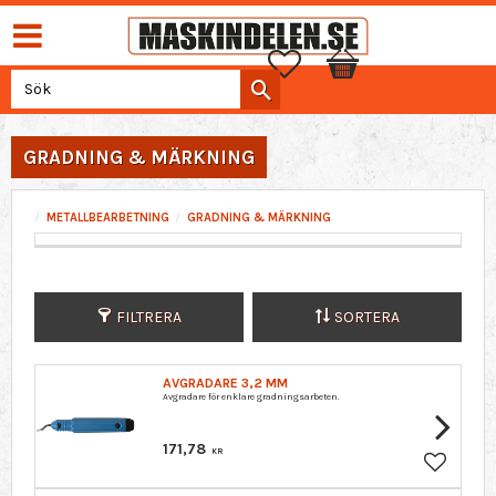
Favoriter
Kundvagn
GRADNING & MÄRKNING
METALLBEARBETNING
GRADNING & MÄRKNING
FILTRERA
SORTERA
AVGRADARE 3,2 MM
Avgradare för enklare gradningsarbeten.
171,78
KR
Lägg till 