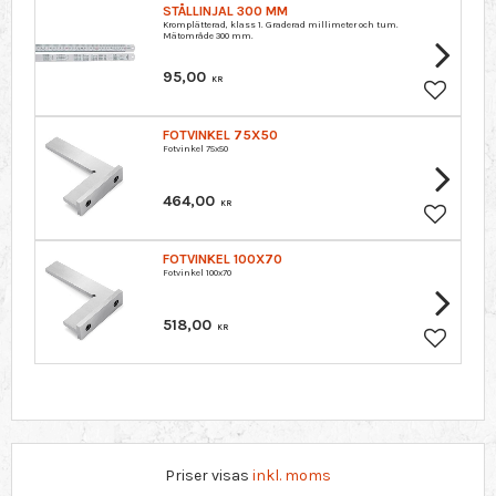
STÅLLINJAL 300 MM
Kromplätterad, klass 1. Graderad millimeter och tum.
Mätområde 300 mm.
95,00
KR
Lägg till 
FOTVINKEL 75X50
Fotvinkel 75x50
464,00
KR
Lägg till 
FOTVINKEL 100X70
Fotvinkel 100x70
518,00
KR
Lägg till 
Priser visas
inkl. moms