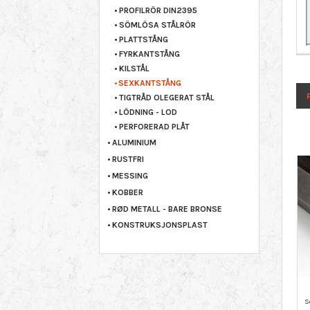
PROFILRÖR DIN2395
SÖMLÖSA STÅLRÖR
PLATTSTÅNG
FYRKANTSTÅNG
KILSTÅL
SEXKANTSTÅNG
TIGTRÅD OLEGERAT STÅL
LÖDNING - LOD
PERFORERAD PLÅT
ALUMINIUM
RUSTFRI
MESSING
KOBBER
RØD METALL - BARE BRONSE
KONSTRUKSJONSPLAST