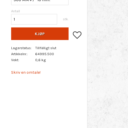
Antall
stk.
Lagre som favoritt
KJØP
Lagerstatus
Tillfälligt slut
Artikkelnr.
64995.500
Vekt
0,6 kg
Skriv en omtale!