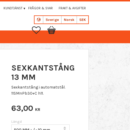
KUNDTJÄNST
FRÅGOR & SVAR
FRAKT & AVGIFTER
Sverige
Norsk
SEK
Favoritter
Handlekurv
SEXKANTSTÅNG
13 MM
Sexkantstång i automatstål.
11SMnPb30+C h11.
63,00
KR
Längd