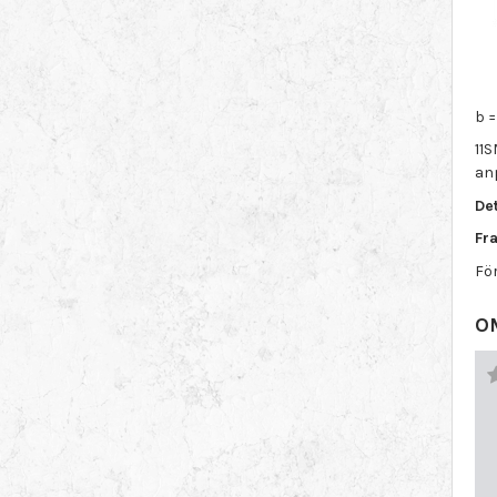
b 
11S
an
Det
Fra
För
O