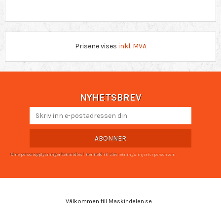
Prisene vises
inkl. MVA
NYHETSBREV
ABONNER
Dine personopplysninger behandles i henhold til våre
retningslinjer for personvern
.
Välkommen till Maskindelen.se.