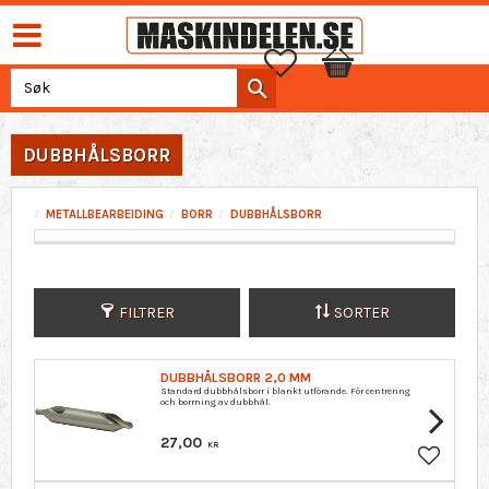
Favoritter
Handlekurv
DUBBHÅLSBORR
METALLBEARBEIDING
BORR
DUBBHÅLSBORR
FILTRER
SORTER
DUBBHÅLSBORR 2,0 MM
Standard dubbhålsborr i blankt utförande. För centrering
och borrning av dubbhål.
27,00
KR
Lagre so