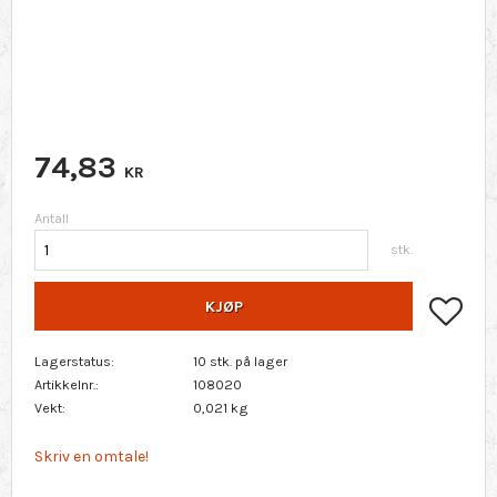
74,83
KR
Antall
stk.
Lagr
KJØP
Lagerstatus
10 stk. på lager
Artikkelnr.
108020
Vekt
0,021 kg
Skriv en omtale!