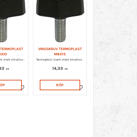
 TERMOPLAST
VINGSKRUV TERMOPLAST
8X10
M8X15
Termoplast, Svart, matt struktur, Gängad tapp i stål, elförzinkad
Termoplast, Svart, matt struktur, Gängad tapp i stål, elförzinkad
,33
14,33
KR
KR
KÖP
KÖP
Lägg till i favoriter
Lägg till i favoriter