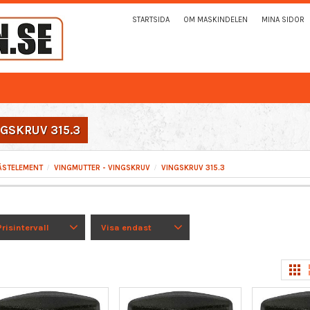
STARTSIDA
OM MASKINDELEN
MINA SIDOR
GSKRUV 315.3
ÄSTELEMENT
VINGMUTTER - VINGSKRUV
VINGSKRUV 315.3
Prisintervall
Visa endast
2
15
Finns i lager
5