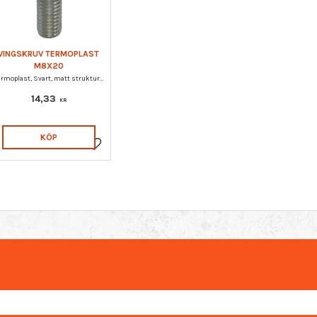
VINGSKRUV TERMOPLAST
M8X20
Termoplast, Svart, matt struktur, Gängad tapp i stål, elförzinkad
14,33
KR
KÖP
Lägg till i favoriter