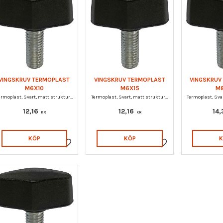
VINGSKRUV TERMOPLAST
VINGSKRUV TERMOPLAST
VINGSKRUV
M6X10
M6X15
M
Termoplast, Svart, matt struktur, Gängad tapp i stål, elförzinkad
Termoplast, Svart, matt struktur, Gängad tapp i stål, elförzinkad
12,16
12,16
14
KR
KR
KÖP
KÖP
Lägg till i favoriter
Lägg till i favoriter