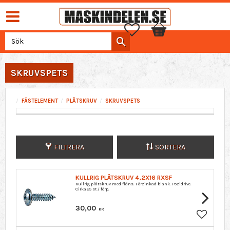
Favoriter
Kundvagn
SKRUVSPETS
FÄSTELEMENT
PLÅTSKRUV
SKRUVSPETS
FILTRERA
SORTERA
KULLRIG PLÅTSKRUV 4,2X16 RXSF
Kullrig plåtskruv med fläns. Förzinkad blank. Pozidrive.
Cirka 25 st / förp.
30,00
KR
Lägg till 