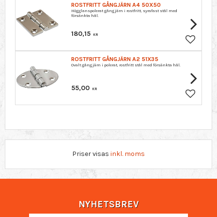
ROSTFRITT GÅNGJÄRN A4 50X50
Högglanspolerat gångjärn i rostfritt, syrafast stål med
försänkta hål.​​
180,15
KR
Lägg till 
ROSTFRITT GÅNGJÄRN A2 51X35
Ovalt gångjärn i polerat, rostfritt stål med försänkta hål.
55,00
KR
Lägg till 
Priser visas
inkl. moms
NYHETSBREV