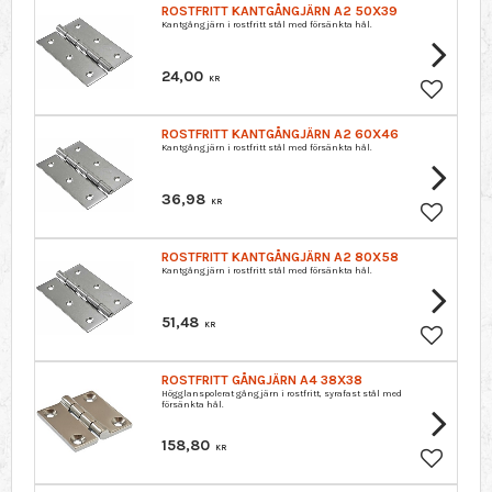
ROSTFRITT KANTGÅNGJÄRN A2 50X39
Kantgångjärn i rostfritt stål med försänkta hål.
24,00
KR
Lägg till 
ROSTFRITT KANTGÅNGJÄRN A2 60X46
Kantgångjärn i rostfritt stål med försänkta hål.
36,98
KR
Lägg till 
ROSTFRITT KANTGÅNGJÄRN A2 80X58
Kantgångjärn i rostfritt stål med försänkta hål.
51,48
KR
Lägg till 
ROSTFRITT GÅNGJÄRN A4 38X38
Högglanspolerat gångjärn i rostfritt, syrafast stål med
försänkta hål.
158,80
KR
Lägg till 