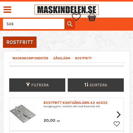
Favoriter
Kundvagn
ROSTFRITT
MASKINKOMPONENTER
GÅNGJÄRN
ROSTFRITT
FILTRERA
SORTERA
ROSTFRITT KANTGÅNGJÄRN A2 40X32
Kantgångjärn i rostfritt stål med försänkta hål.
20,00
KR
Lägg till 