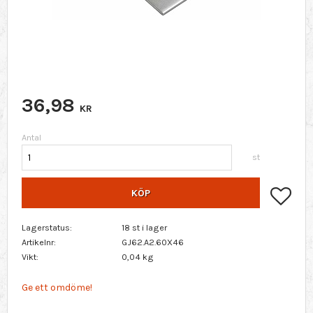
36,98
KR
Antal
st
Lägg 
KÖP
Lagerstatus
18 st i lager
Artikelnr
GJ62.A2.60X46
Vikt
0,04 kg
Ge ett omdöme!