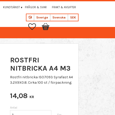
KUNDTJÄNST
FRÅGOR & SVAR
FRAKT & AVGIFTER
Sverige
Svenska
SEK
Favoriter
Kundvagn
ROSTFRI
NITBRICKA A4 M3
Rostfri nitbricka ISO7093 Syrafast A4
3.2X9X0.8. Cirka 100 st / förpackning.
14,08
KR
Antal
Frp