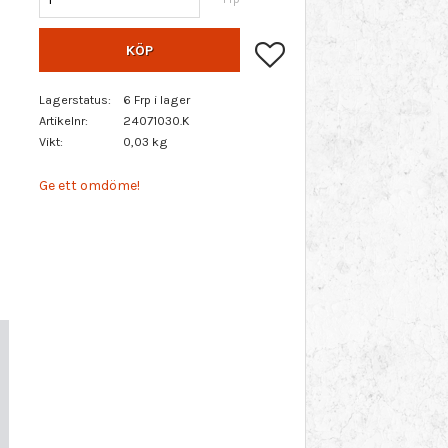
Lägg till i favoriter
KÖP
Lagerstatus
6 Frp i lager
Artikelnr
24071030.K
Vikt
0,03 kg
Ge ett omdöme!