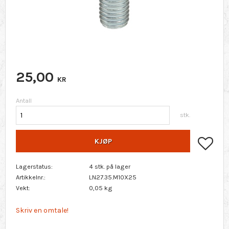
25,00
KR
Antall
stk.
Lagr
KJØP
Lagerstatus
4 stk. på lager
Artikkelnr.
LN27.35.M10X25
Vekt
0,05 kg
Skriv en omtale!