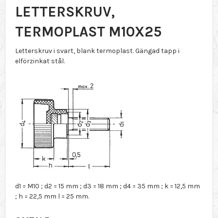
LETTERSKRUV,
TERMOPLAST M10X25
Letterskruv i svart, blank termoplast. Gängad tapp i
elförzinkat stål.
d1 = M10 ; d2 = 15 mm ; d3 = 18 mm ; d4 = 35 mm ; k = 12,5 mm
; h = 22,5 mm l = 25 mm.