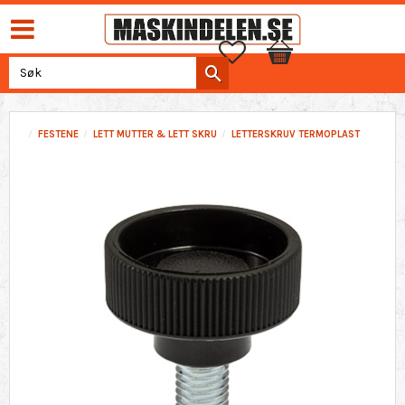
Favoritter
Handlekurv
FESTENE
LETT MUTTER & LETT SKRU
LETTERSKRUV TERMOPLAST