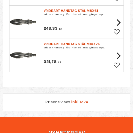
Lagre so
VRIDBART HANDTAG STÅL M8X61
Vridbart handtag i förzinkat stål med gängad tapp.
248,33
KR
Lagre so
VRIDBART HANDTAG STÅL M10X75
Vridbart handtag i förzinkat stål med gängad tapp.
321,78
KR
Lagre so
Prisene vises
inkl. MVA
NYHETSBREV