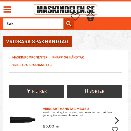
Favoritter
Handlekurv
VRIDBARA SPAKHANDTAG
MASKINKOMPONENTER
KNAPP OG HÅNDTAK
VRIDBARA SPAKHANDTAG
FILTRER
SORTER
VRIDBART HANDTAG M6X50
Maskinhandtag i termoplast, svart matt struktur. Vridbart,
genomgående skruv i brunerat stål.
25,00
KR