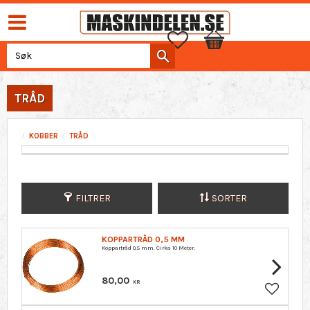
Favoritter
Handlekurv
TRÅD
KOBBER
TRÅD
FILTRER
SORTER
KOPPARTRÅD 0,5 MM
Koppartråd 0,5 mm. Cirka 10 Meter.
80,00
KR
Lagre so