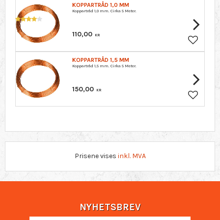
KOPPARTRÅD 1,0 MM
Koppartråd 1,0 mm. Cirka 5 Meter.
110,00
KR
Lagre so
KOPPARTRÅD 1,5 MM
Koppartråd 1,5 mm. Cirka 5 Meter.
150,00
KR
Lagre so
Prisene vises
inkl. MVA
NYHETSBREV