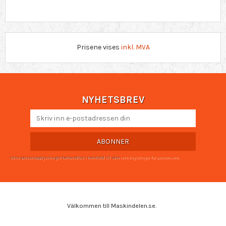
Prisene vises
inkl. MVA
NYHETSBREV
ABONNER
Dine personopplysninger behandles i henhold til våre
retningslinjer for personvern
.
Välkommen till Maskindelen.se.