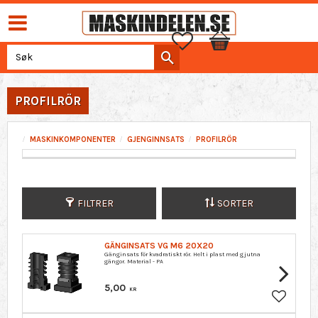
Favoritter
Handlekurv
PROFILRÖR
MASKINKOMPONENTER
GJENGINNSATS
PROFILRÖR
FILTRER
SORTER
GÄNGINSATS VG M6 20X20
Gänginsats för kvadratiskt rör. Helt i plast med gjutna
gängor. Material - PA
5,00
KR
Lagre so