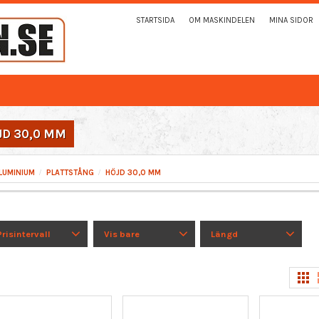
STARTSIDA
OM MASKINDELEN
MINA SIDOR
JD 30,0 MM
LUMINIUM
PLATTSTÅNG
HÖJD 30,0 MM
Prisintervall
Vis bare
Längd
80
2,026
100 MM + / - 10
Er på lager
3
mm.
2
200 MM + / - 10
mm.
1
250 MM + / - 10