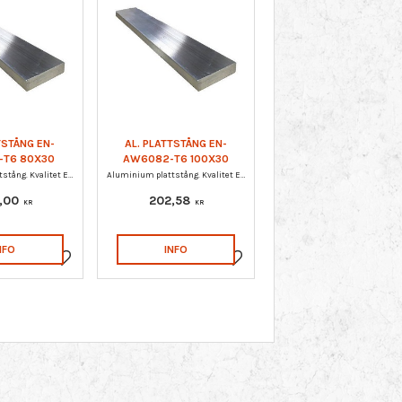
TSTÅNG EN-
AL. PLATTSTÅNG EN-
-T6 80X30
AW6082-T6 100X30
Aluminium plattstång. Kvalitet EN-AW 6082-T6.
Aluminium plattstång. Kvalitet EN-AW 6082-T6.
,00
202,58
KR
KR
NFO
INFO
Lagre som favoritt
Lagre som favoritt