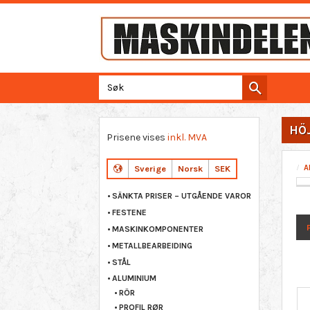
HÖ
Prisene vises
inkl. MVA
A
Sverige
Norsk
SEK
SÄNKTA PRISER – UTGÅENDE VAROR
FESTENE
MASKINKOMPONENTER
METALLBEARBEIDING
1
STÅL
ALUMINIUM
RÖR
PROFIL RØR