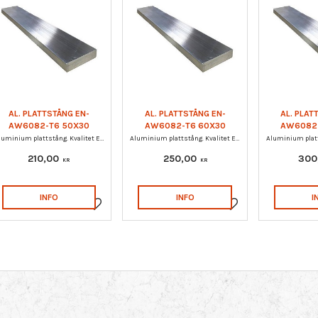
mm.
3
300 MM + / - 10
mm.
1
Vis flere
AL. PLATTSTÅNG EN-
AL. PLATTSTÅNG EN-
AL. PLAT
AW6082-T6 50X30
AW6082-T6 60X30
AW6082
Aluminium plattstång. Kvalitet EN-AW 6082-T6.
Aluminium plattstång. Kvalitet EN-AW 6082-T6.
210,00
250,00
300
KR
KR
INFO
INFO
I
Lagre som favoritt
Lagre som favoritt