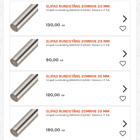
SLIPAD RUNDSTÅNG 20MNV6 20 MM
Slipad rundstång 20MNV6 (SS2142). Tolerans IT h8.
130,00
KR
Lägg till 
SLIPAD RUNDSTÅNG 20MNV6 25 MM
Slipad rundstång 20MNV6 (SS2142). Tolerans IT h8.
90,00
KR
Lägg till 
SLIPAD RUNDSTÅNG 20MNV6 30 MM
Slipad rundstång 20MNV6 (SS2142). Tolerans IT h8.
120,00
KR
Lägg till 
SLIPAD RUNDSTÅNG 20MNV6 35 MM
Slipad rundstång 20MNV6 (SS2142). Tolerans IT h8.
190,00
KR
Lägg till 