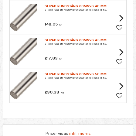
SLIPAD RUNDSTÅNG 20MNV6 40 MM
Slipad rundstång 20MNV6 (SS2142). Tolerans IT h8.
148,05
KR
Lägg till 
SLIPAD RUNDSTÅNG 20MNV6 45 MM
Slipad rundstång 20MNV6 (SS2142). Tolerans IT h8.
217,83
KR
Lägg till 
SLIPAD RUNDSTÅNG 20MNV6 50 MM
Slipad rundstång 20MNV6 (SS2142). Tolerans IT h8.
230,33
KR
Lägg till 
Priser visas
inkl. moms