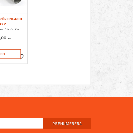
RÖR EN1.4301
4X2
Längssvetsade rostfria rör. Kvalitet EN1.4307.
,00
KR
NFO
Lägg till i favoriter
PRENUMERERA