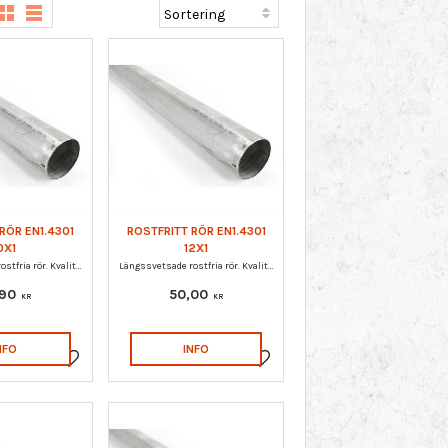
1000 MM + / - 15
mm.
1
1480 MM + / - 20
mm.
1
2000 MM + / - 20
mm.
1
RÖR EN1.4301
ROSTFRITT RÖR EN1.4301
0X1
12X1
Längssvetsade rostfria rör. Kvalitet EN1.4301.
Längssvetsade rostfria rör. Kvalitet EN1.4301.
,90
50,00
KR
KR
NFO
INFO
Lägg till i favoriter
Lägg till i favoriter