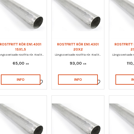
ROSTFRITT RÖR EN1.4301
ROSTFRITT RÖR EN1.4301
ROSTFRITT 
15X1,5
20X2
2
Längssvetsade rostfria rör. Kvalitet EN1.4301.
Längssvetsade rostfria rör. Kvalitet EN1.4301.
65,00
93,00
110
KR
KR
INFO
INFO
I
Lägg till i favoriter
Lägg till i favoriter