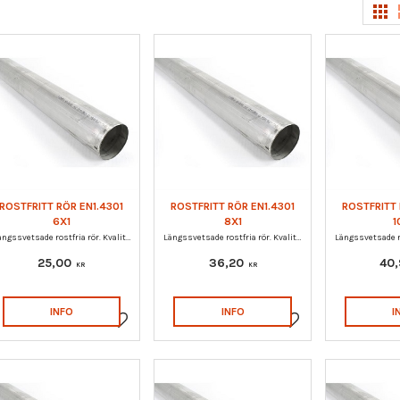
1000 MM + / - 15
mm.
10
1480 MM + / - 20
mm.
10
2000 MM + / - 20
mm.
10
ROSTFRITT RÖR EN1.4301
ROSTFRITT RÖR EN1.4301
ROSTFRITT 
6X1
8X1
1
Längssvetsade rostfria rör. Kvalitet EN1.4301.
Längssvetsade rostfria rör. Kvalitet EN1.4301.
25,00
36,20
40
KR
KR
INFO
INFO
I
Lägg till i favoriter
Lägg till i favoriter