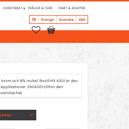
KUNDTJÄNST
FRÅGOR & SVAR
FRAKT & AVGIFTER
Sverige
Svenska
SEK
Favoriter
Kundvagn
 krom och 8% nickel. Rostfritt 4301 är den
applikationer. EN1.4301 tillhör den
svetsbarhet.
LÄNGD.
500 MM + / - 10
mm.
1