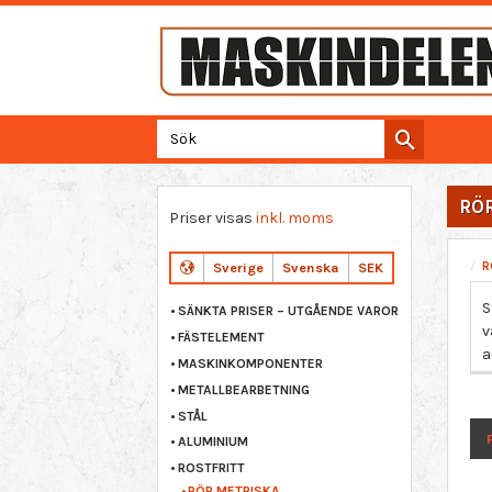
RÖ
Priser visas
inkl. moms
R
Sverige
Svenska
SEK
S
SÄNKTA PRISER – UTGÅENDE VAROR
v
FÄSTELEMENT
a
MASKINKOMPONENTER
METALLBEARBETNING
STÅL
ALUMINIUM
ROSTFRITT
RÖR METRISKA