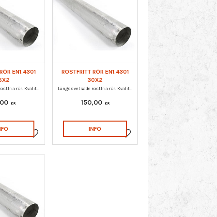
RÖR EN1.4301
ROSTFRITT RÖR EN1.4301
5X2
30X2
Längssvetsade rostfria rör. Kvalitet EN1.4301.
Längssvetsade rostfria rör. Kvalitet EN1.4301.
,00
150,00
KR
KR
NFO
INFO
Lägg till i favoriter
Lägg till i favoriter