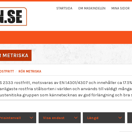
STARTSIDA
OM MASKINDELEN
MINA SIDOR
R METRISKA
OSTFRITT
RÖR METRISKA
S 2333 rostfritt, motsvaras av EN 1.4301/4307 och innehåller ca 17.5%
anligaste rostfria stålsorten i världen och används till väldigt många 
ustenitiska gruppen som kännetecknas av god förlängning och bra 
Prisintervall
Visa endast
Längd
25
880
500 MM + / - 10
Finns i lager
10
mm.
10