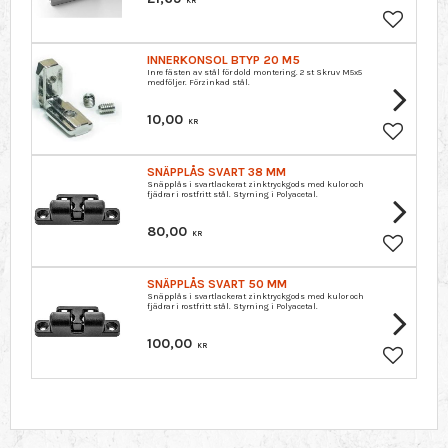
KR
Lägg till 
INNERKONSOL BTYP 20 M5
Inre fästen av stål för dold montering. 2 st Skruv M5x5
medföljer. Förzinkad stål.
10,00
KR
Lägg till 
SNÄPPLÅS SVART 38 MM
Snäpplås i svartlackerat zinktryckgods med kulor och
fjädrar i rostfritt stål. Styrning i Polyacetal.
80,00
KR
Lägg till 
SNÄPPLÅS SVART 50 MM
Snäpplås i svartlackerat zinktryckgods med kulor och
fjädrar i rostfritt stål. Styrning i Polyacetal.
100,00
KR
Lägg till 