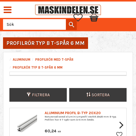
Favoriter
Kundvagn
PROFILRÖR TYP B T-SPÅR 6 MM
ALUMINIUM
PROFILRÖR MED T-SPÅR
PROFILRÖR TYP B T-SPÅR 6 MM
FILTRERA
SORTERA
ALUMINIUM PROFIL B-TYP 20X20
Naturanodiserad aluminiumprofil storlek 20x20 mm B-typ.
Profilen har 4 T-spår som är 6 mm breda.
60,24
KR