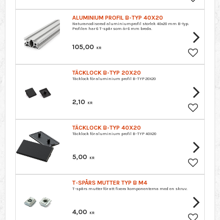
Lägg till 
ALUMINIUM PROFIL B-TYP 40X20
Naturanodiserad aluminiumprofil storlek 40x20 mm B-typ.
Profilen har 6 T-spår som är 6 mm breda.
105,00
KR
Lägg till 
TÄCKLOCK B-TYP 20X20
Täcklock för aluminium profil B-TYP 20X20
2,10
KR
Lägg till 
TÄCKLOCK B-TYP 40X20
Täcklock för aluminium profil B-TYP 40X20
5,00
KR
Lägg till 
T-SPÅRS MUTTER TYP B M4
T-spårs mutter för att fixera komponenterna med en skruv.
4,00
KR