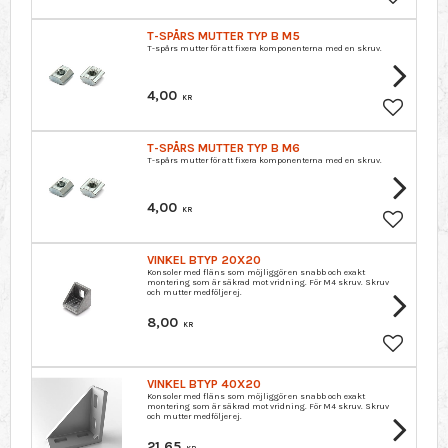
Lägg till 
T-SPÅRS MUTTER TYP B M5
T-spårs mutter för att fixera komponenterna med en skruv.
4,00
KR
Lägg till 
T-SPÅRS MUTTER TYP B M6
T-spårs mutter för att fixera komponenterna med en skruv.
4,00
KR
Lägg till 
VINKEL BTYP 20X20
Konsoler med fläns som möjliggör en snabb och exakt
montering som är säkrad mot vridning. För M4 skruv. Skruv
och mutter medföljer ej.
8,00
KR
Lägg till 
VINKEL BTYP 40X20
Konsoler med fläns som möjliggör en snabb och exakt
montering som är säkrad mot vridning. För M4 skruv. Skruv
och mutter medföljer ej.
21,65