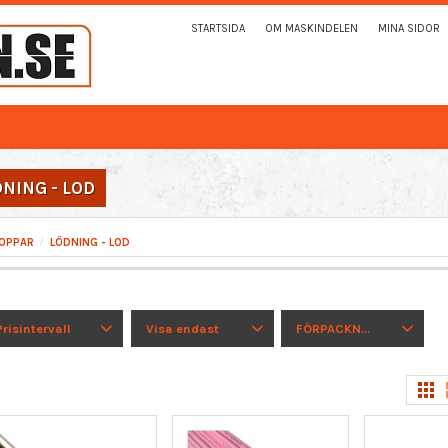
STARTSIDA
OM MASKINDELEN
MINA SIDOR
NING - LOD
OPPAR
LÖDNING - LOD
Prisintervall
Visa endast
FÖRPACKNING
8
1 232
Finns i lager
7
1 ST
2
2 ST
1
HEL FÖRP.
2