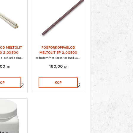
OD MELTOLIT
FOSFORKOPPARLOD
0 2,0X500
MELTOLIT 5P 2,0X500
Flussbelagt brons- och mässingslod MELTOLIT 900F/900
Kadmiumfritt kopparlod med 5% silver.
,00
160,00
KR
KR
KÖP
KÖP
Lägg till i favoriter
Lägg till i favoriter