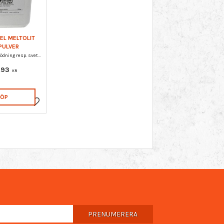
EL MELTOLIT
PULVER
Flussmedel för lödning resp. svetslödning med brons/mässingslod. Finns i pulverform.
,93
KR
KÖP
Lägg till i favoriter
PRENUMERERA