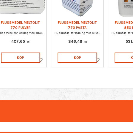
FLUSSMEDEL MELTOLIT
FLUSSMEDEL MELTOLIT
FLUSSMED
770 PULVER
770 PASTA
850 
Flussmedel för lödning med silverlod i koppar, mässing, stål och rostfritt stål. Mycket god reaktivitet och flytbarhet.
Flussmedel för lödning med silverlod i koppar, mässing, stål och rostfritt stål. Mycket god reaktivitet och flytbarhet.
407,65
346,48
531
KR
KR
KÖP
KÖP
Lägg till i favoriter
Lägg till i favoriter