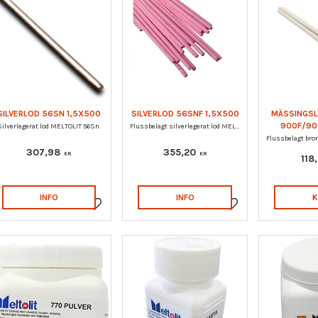
SILVERLOD 56SN 1,5X500
SILVERLOD 56SNF 1,5X500
MÄSSINGSL
900F/90
Silverlegerat lod MELTOLIT 56Sn.
Flussbelagt silverlegerat lod MELTOLIT 56SnF
307,98
355,20
KR
KR
118
INFO
INFO
Lägg till i favoriter
Lägg till i favoriter