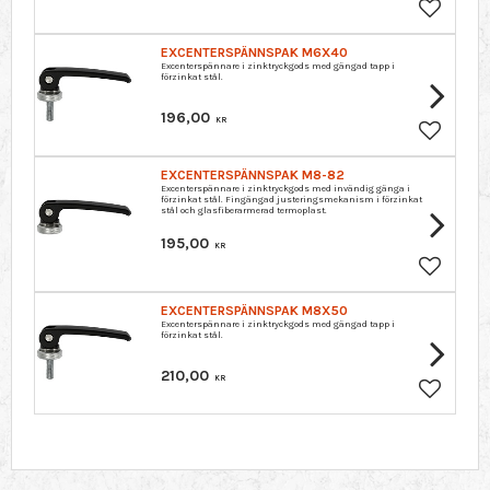
Lägg till 
EXCENTERSPÄNNSPAK M6X40
Excenterspännare i zinktryckgods med gängad tapp i
förzinkat stål.
196,00
KR
Lägg till 
EXCENTERSPÄNNSPAK M8-82
Excenterspännare i zinktryckgods med invändig gänga i
förzinkat stål. Fingängad justeringsmekanism i förzinkat
stål och glasfiberarmerad termoplast.
195,00
KR
Lägg till 
EXCENTERSPÄNNSPAK M8X50
Excenterspännare i zinktryckgods med gängad tapp i
förzinkat stål.
210,00
KR
Lägg till 