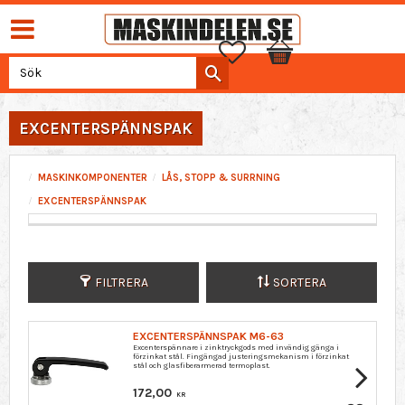
Favoriter
Kundvagn
EXCENTERSPÄNNSPAK
MASKINKOMPONENTER
LÅS, STOPP & SURRNING
EXCENTERSPÄNNSPAK
FILTRERA
SORTERA
EXCENTERSPÄNNSPAK M6-63
Excenterspännare i zinktryckgods med invändig gänga i
förzinkat stål. Fingängad justeringsmekanism i förzinkat
stål och glasfiberarmerad termoplast.
172,00
KR