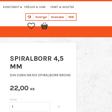
KUNDTJÄNST
FRÅGOR & SVAR
FRAKT & AVGIFTER
Sverige
Svenska
SEK
Favoriter
Kundvagn
SPIRALBORR 4,5
MM
DIN 338N NR.100 SPIRALBORR BRONS
22,00
KR
Antal
st