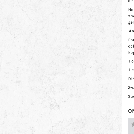
d2 
No
sp
ger
An
För
och
kop
Fö
He
DI
2-
Spe
O