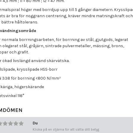
= 4,5 mm ; l1 = 80 mm ; l2 = 47 mm.
rmalspiral höger med borrdjup upp till 5 gånger diametern. Krysslipa
ets är bra för noggrann centrering, kräver mindre matningskraft oc
 bättre håltolerans.
vändningsområde
 normala borrningsarbeten, för borrning av stål, gjutgods, legerat
 olegerat stål, gråjärn, sintrade pulvermetaller, mässing, brons,
par och grafit.
r ökad livslängd använd skärvätska.
lslipade, krysslipade HSS-borr
N 338 för borrning <800 N/mm²
skäriga, högerskärande
tsvinkel 118°
MDÖMEN
Du
Klicka på en stjärna för att sätta ditt betyg