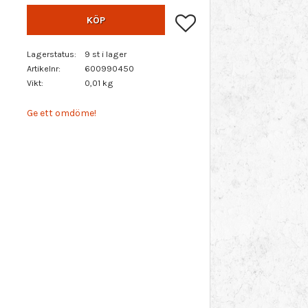
Lägg till i favoriter
KÖP
Lagerstatus
9 st i lager
Artikelnr
600990450
Vikt
0,01 kg
Ge ett omdöme!