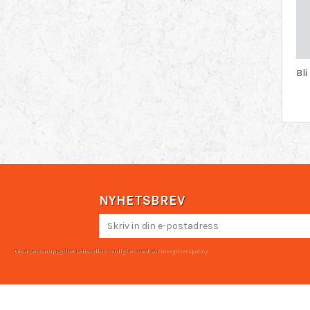
Bl
NYHETSBREV
Dina personuppgifter behandlas i enlighet med vår
integritetspolicy
.