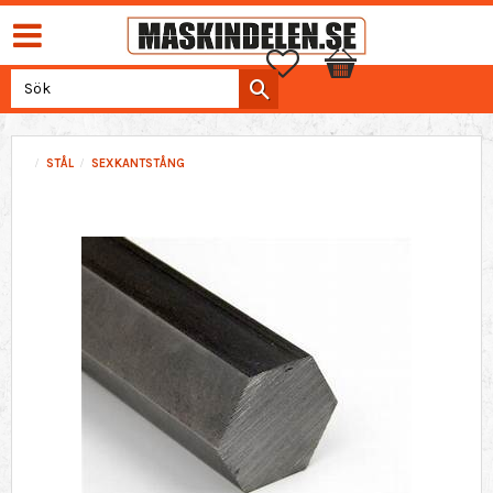
Favoriter
Kundvagn
STÅL
SEXKANTSTÅNG