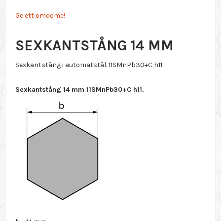
Ge ett omdöme!
SEXKANTSTÅNG 14 MM
Sexkantstång i automatstål. 11SMnPb30+C h11.
Sexkantstång 14 mm 11SMnPb30+C h11.