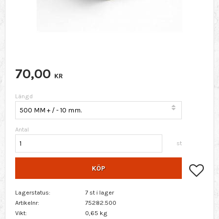
70,00
KR
Längd
Antal
st
Lägg 
KÖP
Lagerstatus
7 st i lager
Artikelnr
75282.500
Vikt
0,65 kg