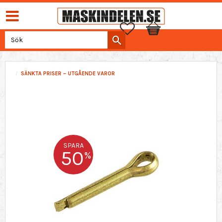
Favoriter
Kundvagn
SÄNKTA PRISER – UTGÅENDE VAROR
SPARA
50
%