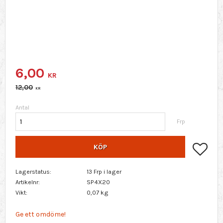
Nedsatt pris:
6,00
KR
Ordinarie pris:
12,00
KR
Antal
Frp
Lägg 
KÖP
Lagerstatus
13 Frp i lager
Artikelnr
SP4X20
Vikt
0,07 kg
Ge ett omdöme!