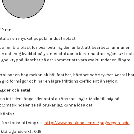
= 12 mm
etal är en mycket populär industriplast.
 är en bra plast för bearbetning den är lätt att bearbeta lämnar en
mn och hög kvalitet på ytan. Acetal absorberar nästan ingen fukt och
r god kryphållfasthet så det kommer att vara exakt under en längre
etal har en hög mekanisk hållfasthet, hårdhet och styvhet. Acetal ha
 glid förmågor och har en lägre friktionskoefficient än Nylon.
ngder och antal :
ns inte den längd eller antal du önskar i lager. Maila till mig på
fo@maskindelen.se så brukar jag kunna lösa det.
ktinfo :
 fraktprissättning se :
http://www.maskindelen.se/page/egen-sida
ktdragande vikt : 0,18