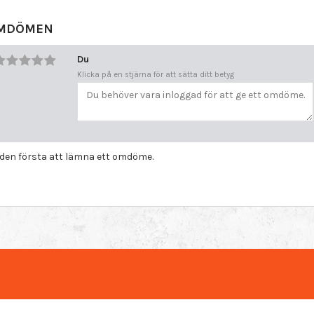
MDÖMEN
Du
Klicka på en stjärna för att sätta ditt betyg
i den första att lämna ett omdöme.