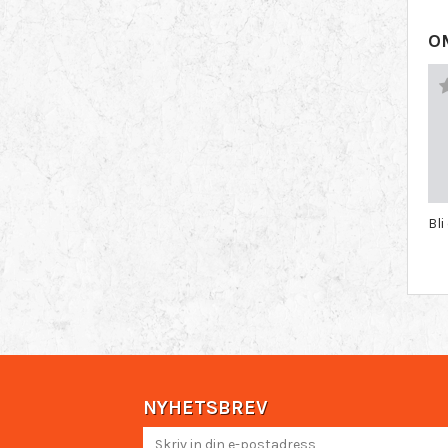
O
Bl
NYHETSBREV