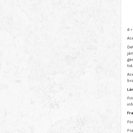
d 
Ac
Det
jä
ge
tid.
Ac
bra
Lä
Fin
in
Fra
För
Fra