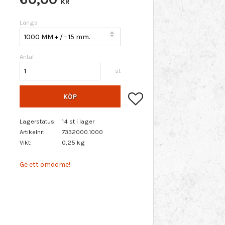
KR
Längd
Antal
st
Lägg till i favoriter
KÖP
Lagerstatus
14 st i lager
Artikelnr
7332000.1000
Vikt
0,25 kg
Ge ett omdöme!