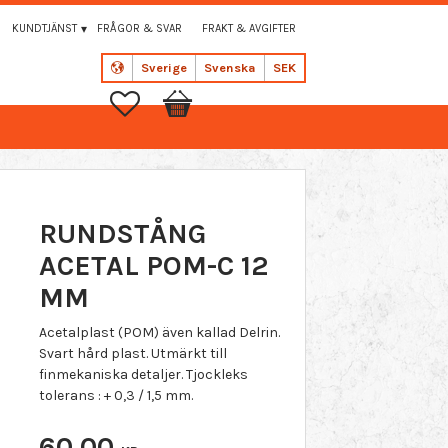
KUNDTJÄNST
FRÅGOR & SVAR
FRAKT & AVGIFTER
Sverige
Svenska
SEK
Favoriter
Kundvagn
RUNDSTÅNG
ACETAL POM-C 12
MM
Acetalplast (POM) även kallad Delrin.
Svart hård plast. Utmärkt till
finmekaniska detaljer. Tjockleks
tolerans : + 0,3 / 1,5 mm.
60,00