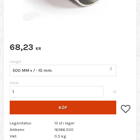
68,23
KR
Längd
Antal
st
Lägg 
KÖP
Lagerstatus
13 st i lager
Artikelnr
16386.500
Vikt
0,5 kg