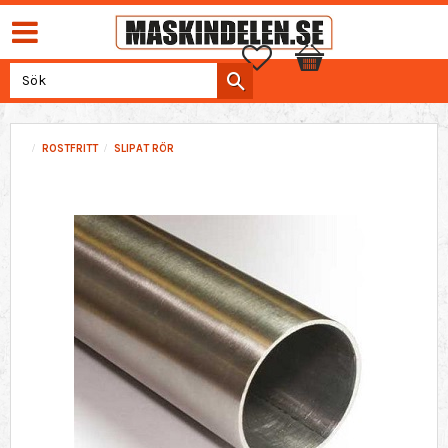
Favoriter
Kundvagn
ROSTFRITT
SLIPAT RÖR