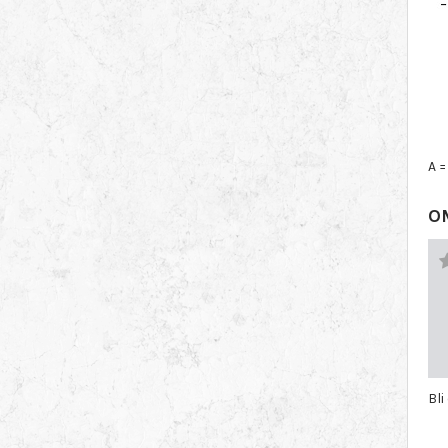
A 
O
Bl