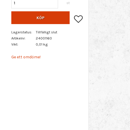
st
Lägg till i favoriter
KÖP
Lagerstatus
Tillfälligt slut
Artikelnr
24001160
Vikt
0,01 kg
Ge ett omdöme!