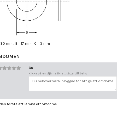
= 30 mm ; B = 17 mm ; C = 3 mm
MDÖMEN
Du
Klicka på en stjärna för att sätta ditt betyg
i den första att lämna ett omdöme.