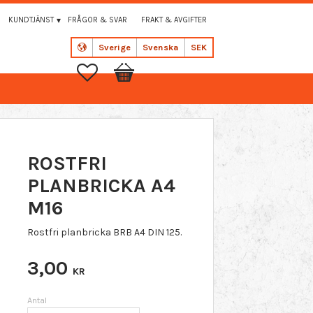
KUNDTJÄNST
FRÅGOR & SVAR
FRAKT & AVGIFTER
Sverige
Svenska
SEK
Favoriter
Kundvagn
ROSTFRI
PLANBRICKA A4
M16
Rostfri planbricka BRB A4 DIN 125.
3,00
KR
Antal