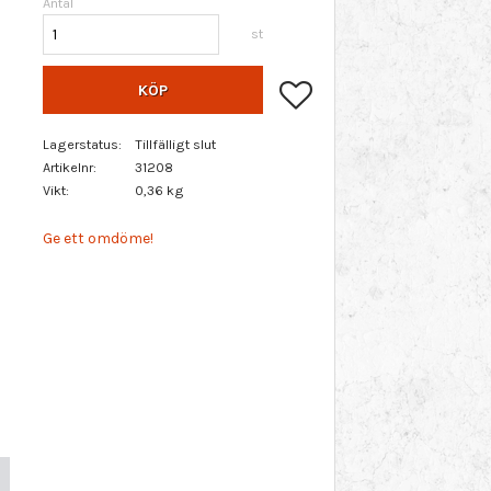
Antal
st
Lägg till i favoriter
KÖP
Lagerstatus
Tillfälligt slut
Artikelnr
31208
Vikt
0,36 kg
Ge ett omdöme!