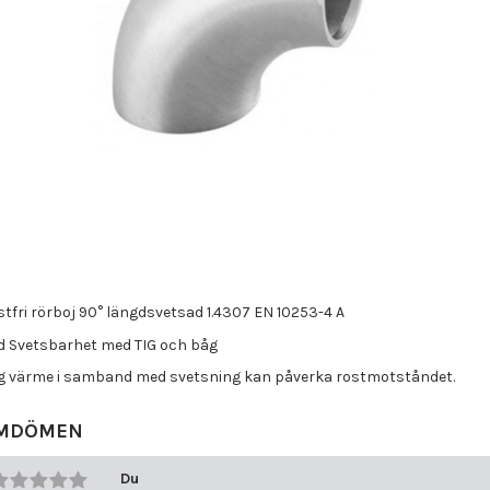
tfri rörboj 90° längdsvetsad 1.4307 EN 10253-4 A
d Svetsbarhet med TIG och båg
g värme i samband med svetsning kan påverka rostmotståndet.
MDÖMEN
Du