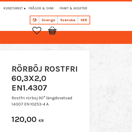
KUNDTJÄNST
FRÅGOR & SVAR
FRAKT & AVGIFTER
Sverige
Svenska
SEK
Favoriter
Kundvagn
RÖRBÖJ ROSTFRI
60,3X2,0
EN1.4307
Rostfri rörboj 90° längdsvetsad
1.4307 EN 10253-4 A
120,00
KR