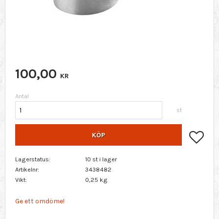
100,00
KR
Antal
st
Lägg 
KÖP
Lagerstatus
10 st i lager
Artikelnr
3438482
Vikt
0,25 kg
Ge ett omdöme!