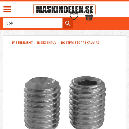
Favoriter
Kundvagn
FÄSTELEMENT
INSEXSKRUV
ROSTFRI STOPPSKRUV A2