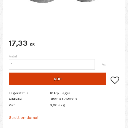
17,33
KR
Antal
Frp
Lägg 
KÖP
Lagerstatus
12 Frp i lager
Artikelnr
DIN916.A2.M3X10
Vikt
0,009 kg
Ge ett omdöme!