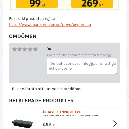
För fraktprissättning se :
http://www.maskindelen.se/page/egen-sida
OMDÖMEN
Du
Klicka på en stjärna för att sätta ditt betyg
Bli den första att lämna ett omdöme.
RELATERADE PRODUKTER
ÄNDAVSLUTNING 30X20
För rektangulärt rör. Material: LD - Polyeten, Svart.
2,83
KR