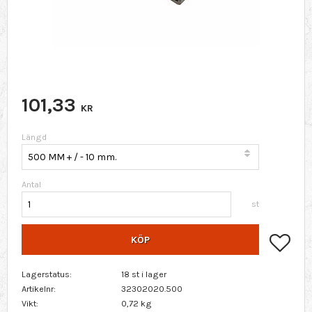
101,33
KR
Längd
Antal
st
Lägg 
KÖP
Lagerstatus
18 st i lager
Artikelnr
32302020.500
Vikt
0,72 kg