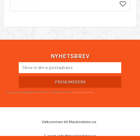
Lägg till 
NYHETSBREV
PRENUMERERA
Dina personuppgifter behandlas i enlighet med vår
integritetspolicy
.
Välkommen till Maskindelen.se.
E-post: info@maskindelen.se