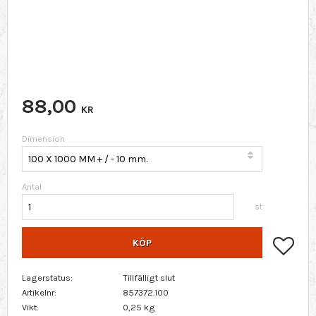
88,00
KR
Dimension
Antal
st
Lägg 
KÖP
Lagerstatus
Tillfälligt slut
Artikelnr
857372.100
Vikt
0,25 kg