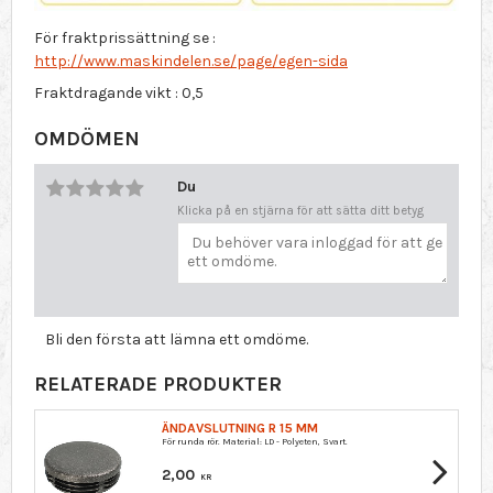
För fraktprissättning se :
http://www.maskindelen.se/page/egen-sida
Fraktdragande vikt : 0,5
OMDÖMEN
Du
Klicka på en stjärna för att sätta ditt betyg
Bli den första att lämna ett omdöme.
RELATERADE PRODUKTER
ÄNDAVSLUTNING R 15 MM
För runda rör. Material: LD - Polyeten, Svart.
2,00
KR