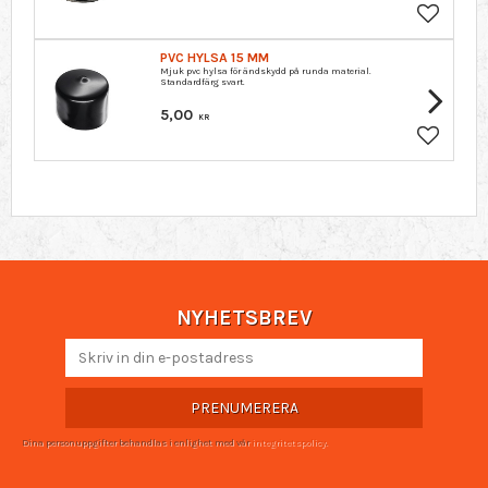
Lägg till 
PVC HYLSA 15 MM
Mjuk pvc hylsa för ändskydd på runda material.
Standardfärg svart.
5,00
KR
Lägg till 
NYHETSBREV
PRENUMERERA
Dina personuppgifter behandlas i enlighet med vår
integritetspolicy
.