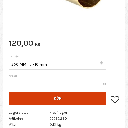
120,00
KR
Längd
Antal
st
Lägg 
KÖP
Lagerstatus
4 st i lager
Artikelnr
79767.250
Vikt
0,13 kg